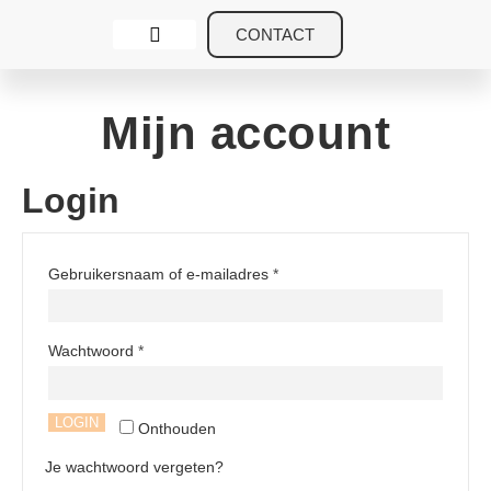
CONTACT
Veerkrachtige Ouders
Over veerkrachtige ouders
Mijn account
Login
Gebruikersnaam of e-mailadres
*
Wachtwoord
*
LOGIN
Onthouden
Je wachtwoord vergeten?