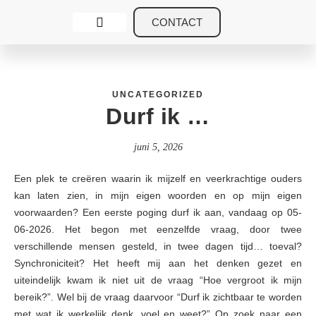
CONTACT
Veerkrachtige Ouders
Over veerkrachtige ouders
UNCATEGORIZED
Durf ik …
juni 5, 2026
Een plek te creëren waarin ik mijzelf en veerkrachtige ouders
kan laten zien, in mijn eigen woorden en op mijn eigen
voorwaarden? Een eerste poging durf ik aan, vandaag op 05-
06-2026. Het begon met eenzelfde vraag, door twee
verschillende mensen gesteld, in twee dagen tijd… toeval?
Synchroniciteit? Het heeft mij aan het denken gezet en
uiteindelijk kwam ik niet uit de vraag “Hoe vergroot ik mijn
bereik?”. Wel bij de vraag daarvoor “Durf ik zichtbaar te worden
met wat ik werkelijk denk, voel en weet?” Op zoek naar een