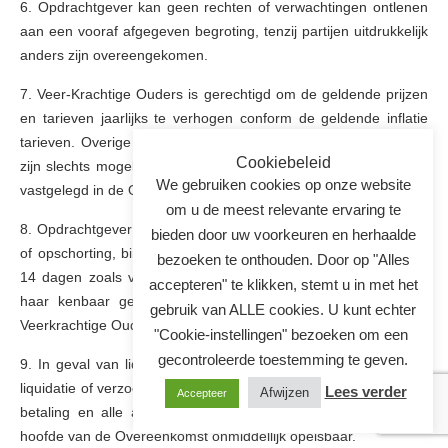
6. Opdrachtgever kan geen rechten of verwachtingen ontlenen
aan een vooraf afgegeven begroting, tenzij partijen uitdrukkelijk
anders zijn overeengekomen.
7. Veer-Krachtige Ouders is gerechtigd om de geldende prijzen
en tarieven jaarlijks te verhogen conform de geldende inflatie
tarieven. Overige prijswijzigingen gedurende de Overeenkomst
Cookiebeleid
zijn slechts mogelijk indien en voor zover deze uitdrukkelijk zijn
We gebruiken cookies op onze website
vastgelegd in de Overeenkomst.
om u de meest relevante ervaring te
8. Opdrachtgever dient deze kosten ineens, zonder verrekening
bieden door uw voorkeuren en herhaalde
of opschorting, binnen de opgegeven betaaltermijn van uiterlijk
bezoeken te onthouden. Door op "Alles
14 dagen zoals vermeld op de factuur te voldoen op het aan
accepteren" te klikken, stemt u in met het
haar kenbaar gemaakte rekeningnummer en gegevens van
gebruik van ALLE cookies. U kunt echter
Veerkrachtige Ouders.
"Cookie-instellingen" bezoeken om een ​​
gecontroleerde toestemming te geven.
9. In geval van liquidatie, insolventie, faillissement, onvrijwillige
liquidatie of verzoek tot betaling jegens Opdrachtgever wordt de
Lees verder
Afwijzen
Accepteer
betaling en alle andere verplichtingen van Opdrachtgever uit
hoofde van de Overeenkomst onmiddellijk opeisbaar.